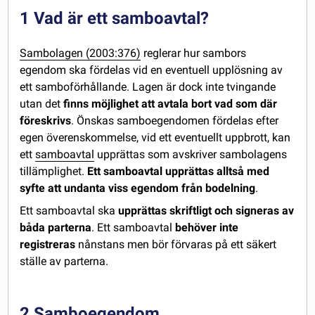
1 Vad är ett samboavtal?
Sambolagen (2003:376)
reglerar hur sambors
egendom ska fördelas vid en eventuell upplösning av
ett samboförhållande. Lagen är dock inte tvingande
utan det
finns möjlighet att avtala bort vad som där
föreskrivs
. Önskas samboegendomen fördelas efter
egen överenskommelse, vid ett eventuellt uppbrott, kan
ett
samboavtal
upprättas som avskriver sambolagens
tillämplighet.
Ett samboavtal upprättas alltså med
syfte att undanta viss egendom från bodelning
.
Ett samboavtal ska
upprättas skriftligt och signeras av
båda parterna
. Ett samboavtal
behöver inte
registreras
nånstans men bör förvaras på ett säkert
ställe av parterna.
2 Samboegendom