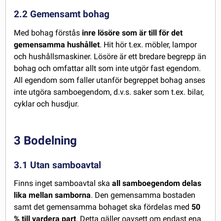
2.2 Gemensamt bohag
Med bohag förstås
inre lösöre som är till för det
gemensamma hushållet
. Hit hör t.ex. möbler, lampor
och hushållsmaskiner. Lösöre är ett bredare begrepp än
bohag och omfattar allt som inte utgör fast egendom.
All egendom som faller utanför begreppet bohag anses
inte utgöra samboegendom, d.v.s. saker som t.ex. bilar,
cyklar och husdjur.
3 Bodelning
3.1 Utan samboavtal
Finns inget samboavtal ska
all samboegendom delas
lika mellan samborna
. Den gemensamma bostaden
samt det gemensamma bohaget ska fördelas med
50
% till vardera part
. Detta gäller oavsett om endast ena