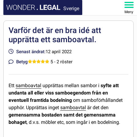
Sverige
Meny
STARTSIDA
Varför det är en bra idé att
upprätta ett samboavtal.
DOKUMENT
Senast ändrat:
12 april 2022
FAQ
Betyg
5
- 2 röster
MITT KONTO
Ett
samboavtal
upprättas mellan sambor i
syfte att
undanta all eller viss samboegendom från en
eventuell framtida bodelning
om samboförhållandet
upphör. Upprättas inget
samboavtal
är det den
gemensamma bostaden samt det gemensamma
bohaget
, d.v.s. möbler etc, som ingår i en bodelning.