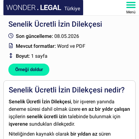
Türkiye
Menü
Senelik Ücretli İzin Dilekçesi
ANA SAYFA
Son güncelleme:
08.05.2026
BELGELER
Mevcut formatlar:
Word ve PDF
Boyut:
1 sayfa
SSS
Örneği doldur
HESABIM
Senelik Ücretli İzin Dilekçesi nedir?
Senelik Ücretli İzin Dilekçesi
, bir işveren yanında
deneme süresi dahil olmak üzere
en az bir yıldır çalışan
işçilerin
senelik ücretli izin
talebinde bulunmak için
işverene
sundukları dilekçedir.
Niteliğinden kaynaklı olarak
bir yıldan az
süren