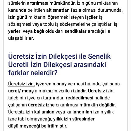
sürelerin
artırılması mümkündür.
İzin günü miktarının
kanunda
belirtilen
alt sınırdan
fazla olması durumunda,
izin günü
miktarını öğrenmek isteyen
işçiler
iş
sözleşmesi veya toplu iş sözleşmelerine çalıştıkları
iş
yerleri veya bağlı oldukları sendikalar
aracılığı ile
ulaşabilirler.
Ücretsiz İzin Dilekçesi ile Senelik
Ücretli İzin Dilekçesi arasındaki
farklar nelerdir?
Ücretsiz izin,
işverenin onay
vermesi halinde, çalışana
ücret/ maaş
almaksızın verilen
izindir. Ücretsiz
izin
talebinin işveren tarafından
reddedilmesi
halinde
çalışanın
ücretsiz izne
çıkarılması
mümkün değildir.
Ücretsiz izin
kullanılan
veya
kullandırılan
iznin yıllık
izne tabi olmayacağı,
yıllık izin süresinden
düşülmeyeceği belirtilmiştir.