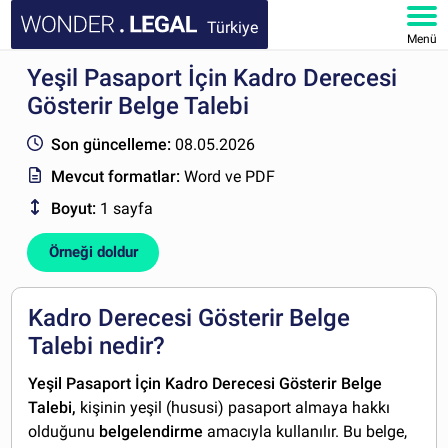
Türkiye
Menü
Yeşil Pasaport İçin Kadro Derecesi
ANA SAYFA
Gösterir Belge Talebi
BELGELER
Son güncelleme:
08.05.2026
Mevcut formatlar:
Word ve PDF
SSS
Boyut:
1 sayfa
HESABIM
Örneği doldur
Kadro Derecesi Gösterir Belge
Talebi nedir?
Yeşil Pasaport İçin Kadro Derecesi Gösterir Belge
Talebi,
kişinin yeşil (hususi) pasaport almaya hakkı
olduğunu
belgelendirme
amacıyla kullanılır. Bu belge,