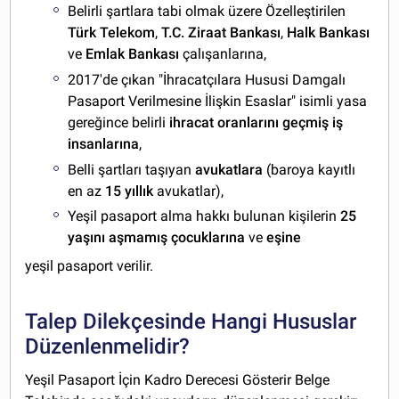
Belirli şartlara tabi olmak üzere Özelleştirilen
Türk Telekom
,
T.C. Ziraat Bankası
,
Halk Bankası
ve
Emlak Bankası
çalışanlarına,
2017'de çıkan "İhracatçılara Hususi Damgalı
Pasaport Verilmesine İlişkin Esaslar" isimli yasa
gereğince belirli
ihracat
oranlarını
geçmiş
iş
insanlarına
,
Belli şartları taşıyan
avukatlara
(baroya kayıtlı
en az
15 yıllık
avukatlar),
Yeşil pasaport alma hakkı bulunan kişilerin
25
yaşını aşmamış çocuklarına
ve
eşine
yeşil pasaport verilir.
Talep Dilekçesinde Hangi Hususlar
Düzenlenmelidir?
Yeşil Pasaport İçin Kadro Derecesi Gösterir Belge