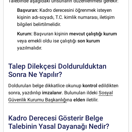
Talebinde aşağıdaki unsurların düzenlenmesi gerekir:
Başvuran:
Kadro derecesini öğrenmek isteyen
kişinin adı-soyadı, T.C. kimlik numarası, iletişim
bilgileri belirtilmelidir.
Kurum:
Başvuran kişinin
mevcut çalıştığı kurum
veya emekli oldu ise çalıştığı
son kurum
yazılmalıdır.
Talep Dilekçesi Doldurulduktan
Sonra Ne Yapılır?
Doldurulan belge dikkatlice okunup
kontrol
edildikten
sonra, yazdırılıp
imzalanır
. Bulunulan ildeki
Sosyal
Güvenlik Kurumu Başkanlığı
na
elden
iletilir.
Kadro Derecesi Gösterir Belge
Talebinin Yasal Dayanağı Nedir?