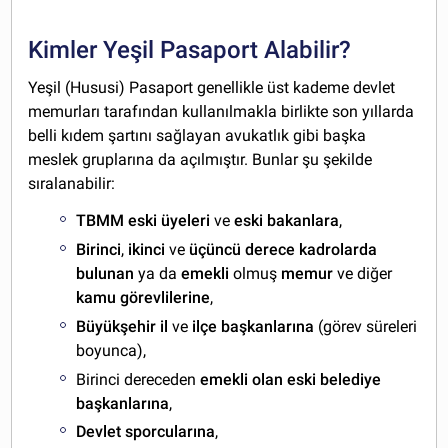
Kimler Yeşil Pasaport Alabilir?
Yeşil (Hususi) Pasaport genellikle üst kademe devlet
memurları tarafından kullanılmakla birlikte son yıllarda
belli kıdem şartını sağlayan avukatlık gibi başka
meslek gruplarına da açılmıştır. Bunlar şu şekilde
sıralanabilir:
TBMM
eski
üyeleri
ve
eski
bakanlara
,
Birinci
,
ikinci
ve
üçüncü
derece
kadrolarda
bulunan
ya da
emekli
olmuş
memur
ve diğer
kamu
görevlilerine
,
Büyükşehir il
ve
ilçe
başkanlarına
(görev süreleri
boyunca),
Birinci dereceden
emekli olan eski belediye
başkanlarına
,
Devlet sporcularına
,