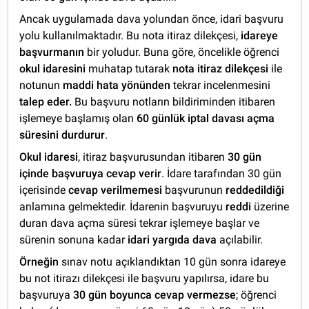
Ancak uygulamada dava yolundan önce, idari başvuru
yolu kullanılmaktadır. Bu nota itiraz dilekçesi,
idareye
başvurmanın
bir yoludur. Buna göre, öncelikle öğrenci
okul idaresini
muhatap tutarak
nota itiraz dilekçesi
ile
notunun
maddi hata yönünden
tekrar incelenmesini
talep eder.
Bu başvuru notların bildiriminden itibaren
işlemeye başlamış olan
60 günlük iptal davası açma
süresini durdurur
.
Okul idaresi
, itiraz başvurusundan itibaren
30 gün
içinde başvuruya cevap verir
. İdare tarafından 30 gün
içerisinde
cevap verilmemesi
başvurunun
reddedildiği
anlamına gelmektedir. İdarenin başvuruyu
reddi
üzerine
duran dava açma süresi tekrar işlemeye başlar ve
sürenin sonuna kadar
idari yargıda dava
açılabilir.
Örneğin
sınav notu açıklandıktan 10 gün sonra idareye
bu not itirazı dilekçesi ile başvuru yapılırsa, idare bu
başvuruya
30 gün boyunca cevap vermezse
; öğrenci