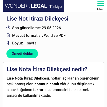
Türkiye
Menü
Lise Not İtirazı Dilekçesi
ANA SAYFA
Son güncelleme:
29.05.2026
BELGELER
Mevcut formatlar:
Word ve PDF
Boyut:
1 sayfa
SSS
Örneği doldur
HESABIM
Lise Nota İtiraz Dilekçesi nedir?
Lise Nota İtiraz Dilekçesi
, notları açıklanan öğrencilerin
açıklanmış olan
notunun hatalı
olduğunu düşünerek
sınav kağıdının
tekrar incelenmesini
talep etmek
amacı ile kullanılmaktadır.