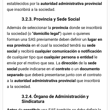
establecidos por la
autoridad administrativa provincial
que inscribirá a la sociedad.
3.2.3. Provincia y Sede Social
Además de seleccionar la
provincia
donde se inscribirá
la sociedad (o
"domicilio legal"
) quien o quienes
forman una SAS previamente deben definir un
lugar
en
esa
provincia
en el cual la sociedad tendrá su
sede
social
y recibirá
cualquier comunicación o notificación
de cualquier tipo que
cualquier persona o entidad
le
envíe por el motivo que sea. La
dirección
de la
sede
social
puede indicarse en el
contrato
o un
documento
separado
que deberá presentarse junto con el contrato
a la
autoridad administrativa provincial
que inscribirá
a la sociedad.
3.2.4. Órgano de Administración y
Sindicatura
Antes
de
constituir
una SAS también se debe definir la