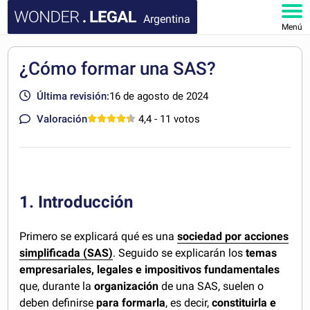
Argentina
Menú
INICIO
¿Cómo formar una SAS?
DOCUMENTOS
Última revisión:
16 de agosto de 2024
Valoración
4,4
- 11 votos
FAQ
MI CUENTA
1. Introducción
Primero se explicará qué es una
sociedad por acciones
simplificada (SAS)
. Seguido se explicarán los
temas
empresariales, legales e impositivos fundamentales
que, durante la
organización
de una SAS, suelen o
deben definirse
para
formarla
, es decir,
constituirla e