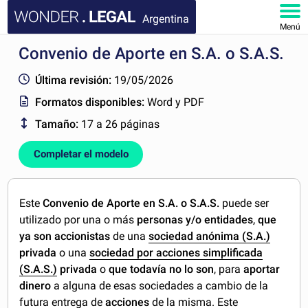
Argentina
Menú
Convenio de Aporte en S.A. o S.A.S.
INICIO
Última revisión:
19/05/2026
DOCUMENTOS
Formatos disponibles:
Word y PDF
Tamaño:
17 a 26 páginas
FAQ
Completar el modelo
MI CUENTA
Este
Convenio de Aporte en S.A. o S.A.S.
puede ser
utilizado por una o más
personas y/o entidades
,
que
ya son accionistas
de una
sociedad anónima (S.A.)
privada
o una
sociedad por acciones simplificada
(S.A.S.)
privada
o
que todavía no lo son
, para
aportar
dinero
a alguna de esas sociedades a cambio de la
futura entrega de
acciones
de la misma. Este