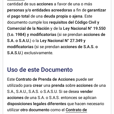
cantidad de sus
acciones
a favor de una o más
personas y/o entidades acreedoras
a fin de
garantizar
el
pago total
de una
deuda
propia o ajena
. Este
documento cumple los
requisitos del C
ódigo Civil y
Comercial de la Nación
y de la
Ley Nacional N° 19.550
(t.o. 1984) y modificatorias
(si se prendan
acciones de
S.A. o S.A.U.
) o la
Ley Nacional N° 27.349 y
modificatorias
(si se prendan
acciones de S.A.S. o
S.A.S.U.
) exclusivamente.
Uso de este Documento
Este
Contrato de Prenda de Acciones
puede ser
utilizado para
crear
una
prenda
sobre
acciones
de una
S.A., S.A.U., S.A.S. o S.A.S.U. Si se desea
vender
acciones
de una S.A. o S.A.S. entonces se aplican
disposiciones legales diferentes
que hacen necesario
utilizar
otro documento
como el
Contrato de