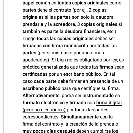
papel común
en
tantas copias originales
como
partes
tiene el
contrato
(por ej.,
2 copias
originales
si las
partes
son solo la
deudora
prendaria
y la
acreedora
,
3 copias originales
si
también
es
parte
la
deudora financiera
, etc.).
Luego
todas
las
copias originales
deben ser
firmadas con firma manuscrita
por
todas
las
partes
(por sí mismas o por uno o más
apoderados). Si bien no es obligatorio por ley, es
práctica generalizada
que todas las
firmas
sean
certificadas
por un
escribano público
. En tal
caso
cada parte
debe firmar
en presencia
de un
escribano público
para que certifique su firma.
Alternativamente
, podrá ser
instrumentado
en
formato electrónico
y
firmado
con
firma digital
(pero no electrónica)
por todas las partes
correspondientes.
Simultáneamente
con la
firma del contrato y la creación de la prenda o
muy pocos días después
deben cumplirse los