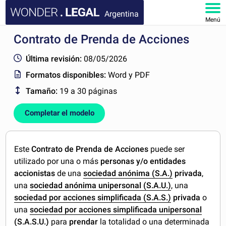
Argentina
Menú
Contrato de Prenda de Acciones
INICIO
Última revisión:
08/05/2026
DOCUMENTOS
Formatos disponibles:
Word y PDF
Tamaño:
19 a 30 páginas
FAQ
Completar el modelo
MI CUENTA
Este
Contrato de Prenda de Acciones
puede ser
utilizado por una o más
personas y/o entidades
accionistas
de una
sociedad anónima (S.A.)
privada
,
una
sociedad anónima unipersonal (S.A.U.)
, una
sociedad por acciones simplificada (S.A.S.)
privada
o
una
sociedad por acciones simplificada unipersonal
(S.A.S.U.)
para
prendar
la totalidad o una determinada