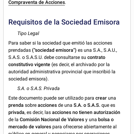
Compraventa de Acciones
.
Requisitos de la Sociedad Emisora
Tipo Legal
Para saber si la sociedad que emitió las acciones
prendadas
("sociedad emisora")
es una S.A., S.A.U.,
S.A.S. o S.A.S.U. debe consultarse su
contrato
constitutivo vigente
(es decir, el archivado por la
autoridad administrativa provincial que inscribió la
sociedad emisora).
S.A. o S.A.S. Privada
Este documento puede ser utilizado para
crear
una
prenda
sobre
acciones
de una
S.A. o S.A.S.
que es
privada
, es decir, las
acciones no tienen autorización
de la
Comisión Nacional de Valores
y una
bolsa o
mercado de valores
para ofrecerse abiertamente al
público en general y negociarse por operaciones