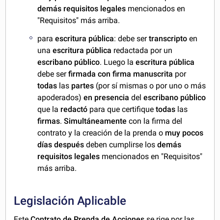
demás requisitos legales
mencionados en
"Requisitos" más arriba.
para
escritura pública
: debe ser
transcripto
en
una
escritura pública
redactada por un
escribano público
. Luego la
escritura pública
debe ser
firmada con firma manuscrita
por
todas
las
partes
(por sí mismas o por uno o más
apoderados)
en presencia
del
escribano público
que la
redactó
para que certifique
todas
las
firmas
.
Simultáneamente
con la firma del
contrato y la creación de la prenda o
muy pocos
días después
deben cumplirse los
demás
requisitos legales
mencionados en "Requisitos"
más arriba.
Legislación Aplicable
Este
Contrato de Prenda de Acciones
se rige por las