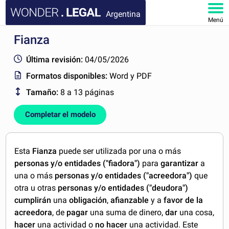
Argentina
Menú
Fianza
INICIO
Última revisión:
04/05/2026
DOCUMENTOS
Formatos disponibles:
Word y PDF
Tamaño:
8 a 13 páginas
FAQ
Completar el modelo
MI CUENTA
Esta
Fianza
puede ser utilizada por una o más
personas y/o entidades ("fiadora")
para
garantizar
a
una o más
personas y/o entidades ("acreedora")
que
otra u otras
personas y/o entidades ("deudora")
cumplirán
una
obligación
,
afianzable
y a
favor de la
acreedora
, de
pagar
una suma de dinero,
dar
una cosa,
hacer
una actividad o
no hacer
una actividad. Este