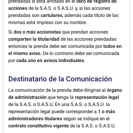
prendadas si está anotado en el
libro de registro de
acciones
de la S.A.S. o S.A.S.U. y, si las acciones
prendadas son
cartulares
, además cada título de las
mismas está impreso con su nombre.
Si
dos o más accionistas
que prendan acciones
comparten la titularidad
de las acciones prendadas
entonces la prenda debe ser comunicada por
todos
en
el
mismo aviso
. De lo contrario debe ser comunicada
por
cada uno
en avisos individuales
.
Destinatario de la Comunicación
La comunicación de la prenda debe dirigirse al
órgano
de administración
que tenga la
representación legal
de la S.A.S. o S.A.S.U. En una S.A.S. o S.A.S.U. la
representación legal puede corresponder a
1 o más
administradores titulares
según se indique en el
contrato constitutivo vigente
de la S.A.S. o S.A.S.U.