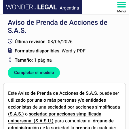
Argentina
Menú
Aviso de Prenda de Acciones de
INICIO
S.A.S.
DOCUMENTOS
Última revisión:
08/05/2026
Formatos disponibles:
Word y PDF
FAQ
Tamaño:
1 página
MI CUENTA
Completar el modelo
Este
Aviso de Prenda de Acciones de S.A.S.
puede ser
utilizado por
una o más personas y/o entidades
accionistas
de una
sociedad por acciones simplificada
(S.A.S.)
o
sociedad por acciones simplificada
unipersonal (S.A.S.U.)
para comunicar al
órgano de
administración
de la sociedad la
prenda
de cualquier