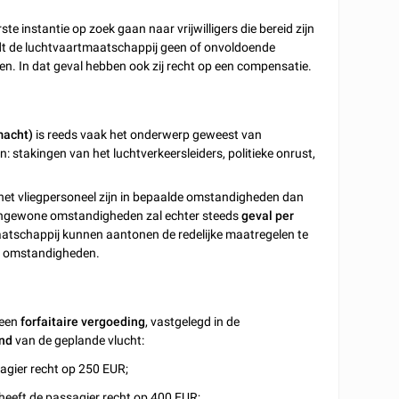
e instantie op zoek gaan naar vrijwilligers die bereid zijn
ndt de luchtvaartmaatschappij geen of onvoldoende
pen. In dat geval hebben ook zij recht op een compensatie.
macht)
is reeds vaak het onderwerp geweest van
stakingen van het luchtverkeersleiders, politieke onrust,
het vliegpersoneel zijn in bepaalde omstandigheden dan
engewone omstandigheden zal echter steeds
geval per
tschappij kunnen aantonen de redelijke maatregelen te
e omstandigheden.
 een
forfaitaire vergoeding
, vastgelegd in de
and
van de geplande vlucht:
agier recht op 250 EUR;
heeft de passagier recht op 400 EUR;