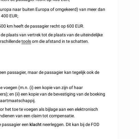
n Europa naar buiten Europa of omgekeerd) van meer dan
p 400 EUR;
.500 km heeft de passagier recht op 600 EUR.
e plaats van vertrek tot de plaats van de uiteindelijke
rschillende
tools
om die afstand in te schatten.
en passagier, maar de passagier kan tegelijk ook de
e voegen (m.n. (i) een kopie van zijn of haar
ers); en (ii) een kopie van de bevestiging van de boeking
vaartmaatschappij.
or het toe te voegen als bijlage aan een elektronisch
indienen van een claim tot compensatie.
de passagier een
klacht
neerleggen. Dit kan bij de FOD