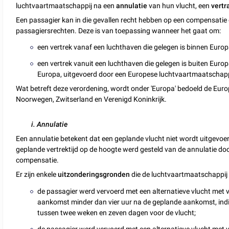
luchtvaartmaatschappij na een
annulatie
van hun vlucht, een
vertr
Een passagier kan in die gevallen recht hebben op een compensati
passagiersrechten. Deze is van toepassing wanneer het gaat om:
een vertrek vanaf een luchthaven die gelegen is binnen Europ
een vertrek vanuit een luchthaven die gelegen is buiten Eur
Europa, uitgevoerd door een Europese luchtvaartmaatschapp
Wat betreft deze verordening, wordt onder 'Europa' bedoeld de Euro
Noorwegen, Zwitserland en Verenigd Koninkrijk.
i. Annulatie
Een annulatie betekent dat een geplande vlucht niet wordt uitgevoe
geplande vertrektijd op de hoogte werd gesteld van de annulatie door
compensatie.
Er zijn enkele
uitzonderingsgronden
die de luchtvaartmaatschappij 
de passagier werd vervoerd met een alternatieve vlucht met 
aankomst minder dan vier uur na de geplande aankomst, indi
tussen twee weken en zeven dagen voor de vlucht;
de passagier werd vervoerd met een alternatieve vlucht met v