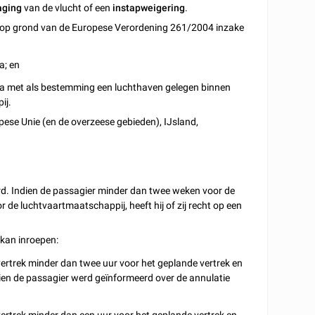
aging
van de vlucht of een
instapweigering
.
e op grond van de Europese Verordening 261/2004 inzake
a; en
opa met als bestemming een luchthaven gelegen binnen
ij.
pese Unie (en de overzeese gebieden), IJsland,
rd. Indien de passagier minder dan twee weken voor de
 de luchtvaartmaatschappij, heeft hij of zij recht op een
kan inroepen:
vertrek minder dan twee uur voor het geplande vertrek en
en de passagier werd geïnformeerd over de annulatie
ertrek minder dan een uur voor het geplande vertrek en