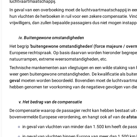
luchtvaartmaatschappij.
In geval van een overboeking moet de luchtvaartmaatschappij in eerst
hun vluchten de herboeken in ruil voor een zekere compensatie. Vi
vrijwilligers, dan zullen bepaalde passagiers dus niet mogen instap
iv. Buitengewone omstandigheden
Het begrip
'buitengewone omstandigheden' (force majeure / over
Europese rechtspraak. Op basis daarvan worden hieronder begrepen: 
natuurrampen, extreme weersomstandigheden, etc.
Technische mankementen aan vliegtuigen en een wilde staking van 
weer geen buitengewone omstandigheden. De kwalificatie als buit
geval
moeten worden beoordeeld. Bovendien moet de luchtvaartmaa
hebben genomen ter voorkoming van de negatieve gevolgen van di
v. Het bedrag van de compensatie
De compensatie waarop de passagier recht kan hebben bestaat uit
bovenvermelde Europese verordening, en hangt ook af van de
afst
in geval van vluchten van minder dan 1.500 km heeft de pass
in geval van vluchten binnen Europa van meer dan 1.500 km 