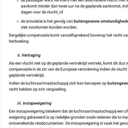
aankomt minder dan twee uur na de geplande aankomst, ind
dagen voor de vlucht; of
de annulatie is het gevolg van
buitengewone omstandighed
niet voorkomen konden worden.
Dergelijke compensatie komt vanzelfsprekend bovenop het recht van 
herboeking.
ii. Vertraging
Als een vlucht niet op de geplande vertrektijd vertrekt, komt dit dus
compensatie in de zin van de Europese verordening indien de vlucht
geplande vertrektijd.
Indien de luchtvaartmaatschappij zich kan beroepen op
buitengew
recht hebben op zo'n vergoeding.
iii. Instapweigering
Een instapweigering betekent dat de luchtvaartmaatschappij een of
weigering gebaseerd is op redelijke gronden zoals redenen die te ma
ontoereikende reisdocumenten. De instapweigering is vaak het gev