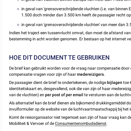
in geval van 'grensoverschrijdende vluchten (i.e. van binne
1.500 doch minder dan 3.500 km heeft de passagier recht o
in geval van 'grensoverschrijdende vluchten' van meer dan 3
Indien het traject een tussenvlucht omvat, dan moet de afstand van d
bestemming in acht worden genomen. Er bestaan op het internet ve
HOE DIT DOCUMENT TE GEBRUIKEN
De brief kan gebruikt worden voor de vraag naar compensatie door e
compensatie vragen voor zijn of haar
medereizigers
.
De passagier dient de brief te ondertekenen, de nodige
bijlagen
toe t
identiteitskaart en, desgevallend, ook die van zijn of haar medereizig
van de vluchten) en
per post of per email
te versturen aan de lucht
Als alternatief kan de brief dienen als bijkomend drukkingsmiddel do
invulformulier op de website van de luchtvaartmaatschappij bij het 
Komt de reisorganisator niet tegemoet aan zijn of haar vraag kan 
Mobiliteit & Vervoer of de
Consumentenombudsdienst
.