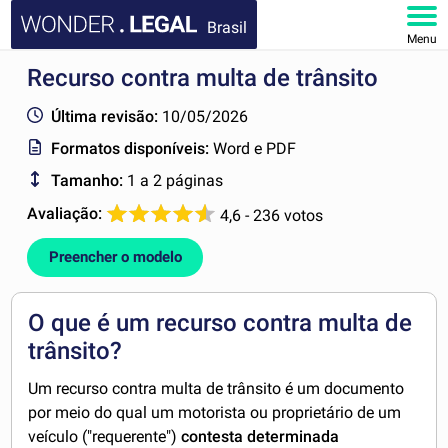
Brasil
Menu
Recurso contra multa de trânsito
HOME
Última revisão:
10/05/2026
DOCUMENTOS
Formatos disponíveis:
Word e PDF
Tamanho:
1 a 2 páginas
FAQ
Avaliação:
4,6 - 236 votos
MINHA CONTA
Preencher o modelo
O que é um recurso contra multa de
trânsito?
Um recurso contra multa de trânsito é um documento
por meio do qual um motorista ou proprietário de um
veículo ("requerente")
contesta determinada