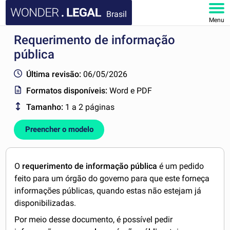
Brasil
Menu
Requerimento de informação
HOME
pública
DOCUMENTOS
Última revisão:
06/05/2026
Formatos disponíveis:
Word e PDF
FAQ
Tamanho:
1 a 2 páginas
MINHA CONTA
Preencher o modelo
O
requerimento de informação pública
é um pedido
feito para um órgão do governo para que este forneça
informações públicas, quando estas não estejam já
disponibilizadas.
Por meio desse documento, é possível pedir