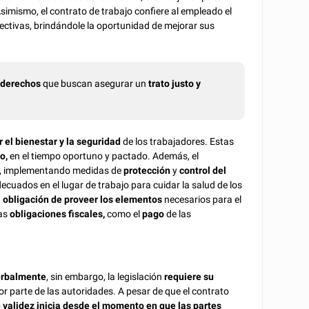
Asimismo, el contrato de trabajo confiere al empleado el
lectivas, brindándole la oportunidad de mejorar sus
e
derechos
que buscan asegurar un
trato justo y
 el bienestar y la seguridad
de los trabajadores. Estas
do,
en el tiempo oportuno y pactado. Además, el
, implementando medidas de
protección
y
control del
ecuados en el lugar de trabajo para cuidar la salud de los
a
obligación de proveer los elementos
necesarios para el
las
obligaciones fiscales,
como el
pago
de las
erbalmente
, sin embargo, la legislación
requiere su
r parte de las autoridades. A pesar de que el contrato
 validez inicia desde el momento en que las partes