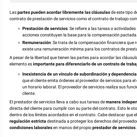
Las
partes pueden acordar libremente las cláusulas
de este tipo 
contrato de prestación de servicios como el contrato de trabajo c
Prestación de servicios
: Se refiere a las tareas o actividade
acciones constituyen la base para la compensación pactada
Remuneración
: Se trata de la compensación financiera que re
existe una remuneración mínima para los contratos de presta
A pesar de la libertad que tienen las partes para acordar las cláusu
elemento es
importante para diferenciarlo de un contrato de traba
Inexistencia de un vínculo de subordinación y dependencia
que el cliente emita órdenes al proveedor de servicios para 
un horario laboral. El proveedor de servicios realiza sus funci
cliente.
El prestador de servicios lleva a cabo sus tareas de
manera indepen
directa del cliente para cumplir con su parte del contrato. Esto le ot
dentro de los límites acordados en el contrato. Cabe destacar que e
regulación estricta
destinada a proteger los derechos del proveedor
condiciones laborales
en manos del propio
prestador de servicios
.