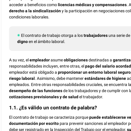
acceder a beneficios como
licencias médicas y compensaciones
. 
derecho a la sindicalización
y la participación en negociaciones co
condiciones laborales.
El contrato de trabajo otorga a los
trabajadores
una serie d
digno
en el ámbito laboral.
A su vez, el
empleador
asume
obligaciones
destinadas a
garantizar
responsabilidades incluyen, entre otras, el
pago del salario acorda
empleador está obligado a
proporcionar un entorno laboral seguro
riesgo laboral
. Asimismo, debe mantener
estándares de higiene
ad
empleados. Entre otras responsabilidades cruciales, se encuentra l
desempeño de las funciones
de los trabajadores y de cumplir con 
cotizaciones previsionales y de salud
el trabajador.
1.1. ¿Es válido un contrato de palabra?
El contrato de trabajo se caracteriza porque
puede establecerse v
documentación por escrito
para prevenir sanciones al empleador po
debe ser registrado en la Inspección del Trabajo por el empleador,
su