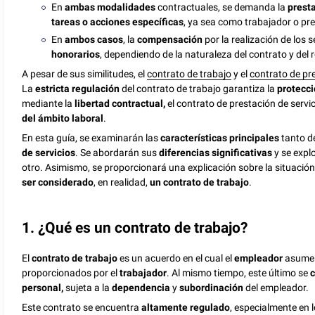
En
ambas modalidades
contractuales, se demanda la
presta
tareas o acciones específicas
, ya sea como trabajador o pre
En
ambos casos
, la
compensación
por la realización de los s
honorarios
, dependiendo de la naturaleza del contrato y de
A pesar de sus similitudes, el
contrato de trabajo
y el
contrato de pre
La
estricta regulación
del contrato de trabajo garantiza la
protecci
mediante la
libertad contractual,
el contrato de prestación de servic
del ámbito laboral
.
En esta guía, se examinarán las
características principales
tanto d
de servicios
. Se abordarán sus
diferencias significativas
y se expl
otro. Asimismo, se proporcionará una explicación sobre la situación
ser considerado
, en realidad,
un contrato de trabajo
.
1. ¿Qué es un contrato de trabajo?
El
contrato de trabajo
es un acuerdo en el cual el
empleador
asume
proporcionados por el
trabajador
. Al mismo tiempo, este último se
c
personal,
sujeta a la
dependencia
y
subordinación
del empleador.
Este contrato se encuentra
altamente regulado
, especialmente en l