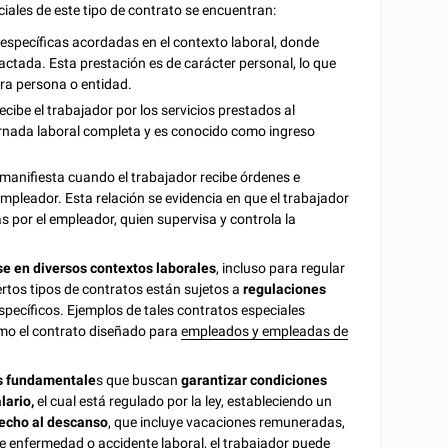
ciales de este tipo de contrato se encuentran:
s específicas acordadas en el contexto laboral, donde
ctada. Esta prestación es de carácter personal, lo que
tra persona o entidad.
cibe el trabajador por los servicios prestados al
ornada laboral completa y es conocido como ingreso
 manifiesta cuando el trabajador recibe órdenes e
empleador. Esta relación se evidencia en que el trabajador
s por el empleador, quien supervisa y controla la
se en diversos contextos laborales
, incluso para regular
ertos tipos de contratos están sujetos a
regulaciones
specíficos. Ejemplos de tales contratos especiales
como el contrato diseñado para
empleados y empleadas de
s fundamentale
s que buscan
garantizar condiciones
lario,
el cual está regulado por la ley, estableciendo un
echo al descanso
, que incluye vacaciones remuneradas,
de enfermedad o accidente laboral, el trabajador puede