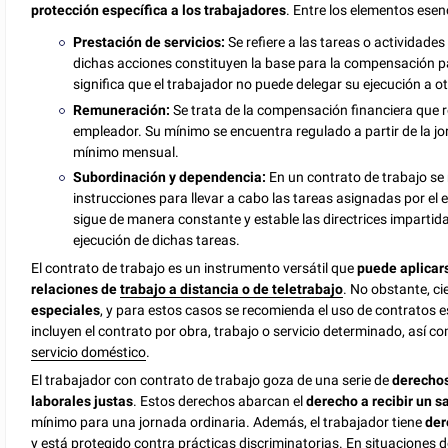
protección específica a los trabajadores
. Entre los elementos esen
Prestación de servicios:
Se refiere a las tareas o actividade
dichas acciones constituyen la base para la compensación pa
significa que el trabajador no puede delegar su ejecución a o
Remuneración:
Se trata de la compensación financiera que re
empleador. Su mínimo se encuentra regulado a partir de la j
mínimo mensual.
Subordinación y dependencia:
En un contrato de trabajo se
instrucciones para llevar a cabo las tareas asignadas por el 
sigue de manera constante y estable las directrices impartida
ejecución de dichas tareas.
El contrato de trabajo es un instrumento versátil que
puede aplicar
relaciones de
trabajo a distancia o de teletrabajo
. No obstante, ci
especiales
, y para estos casos se recomienda el uso de contratos e
incluyen el contrato por obra, trabajo o servicio determinado, así 
servicio doméstico
.
El trabajador con contrato de trabajo goza de una serie de
derecho
laborales justas
. Estos derechos abarcan el
derecho a recibir un sa
mínimo para una jornada ordinaria. Además, el trabajador tiene
der
y está protegido contra prácticas discriminatorias. En situaciones 