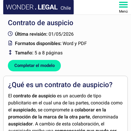
Chile
Menú
Contrato de auspicio
INICIO
Última revisión:
01/05/2026
DOCUMENTOS
Formatos disponibles:
Word y PDF
Tamaño:
5 a 8 páginas
FAQ
Completar el modelo
MI CUENTA
¿Qué es un contrato de auspicio?
El
contrato de auspicio
es un acuerdo de tipo
publicitario en el cual una de las partes, conocida como
el
auspiciado
, se compromete a
colaborar en la
promoción de la marca de la otra parte
, denominada
auspiciador
. A cambio de esta colaboración, el
auspiciado recibe una
compensación que puede ser