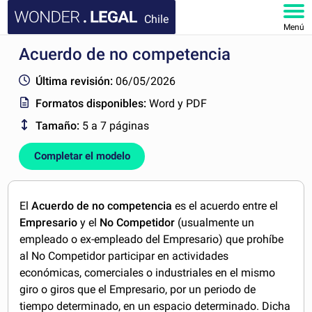
Chile
Menú
Acuerdo de no competencia
INICIO
Última revisión:
06/05/2026
DOCUMENTOS
Formatos disponibles:
Word y PDF
Tamaño:
5 a 7 páginas
FAQ
Completar el modelo
MI CUENTA
El
Acuerdo de no competencia
es el acuerdo entre el
Empresario
y el
No Competidor
(usualmente un
empleado o ex-empleado del Empresario) que prohíbe
al No Competidor participar en actividades
económicas, comerciales o industriales en el mismo
giro o giros que el Empresario, por un periodo de
tiempo determinado, en un espacio determinado. Dicha