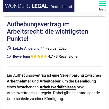
Deutschland
Menü
HOMEPAGE
Aufhebungsvertrag im
Arbeitsrecht: die wichtigsten
DOKUMENTE
Punkte!
FAQ
Letzte Änderung:
14 Februar 2020
KONTAKT
Bewertung
4,7
- 3 Rezensionen
MEIN KONTO
Ein Aufhebungsvertrag ist eine
Vereinbarung
zwischen
Arbeitnehmer
und
Arbeitgeber
, um die
Beendigung
eines bestehenden
Arbeitsverhältnisses
bzw.
Arbeitsvertrages
zu regeln. Dabei gibt es grundlegende
Unterschiede zu einer Kündigung: