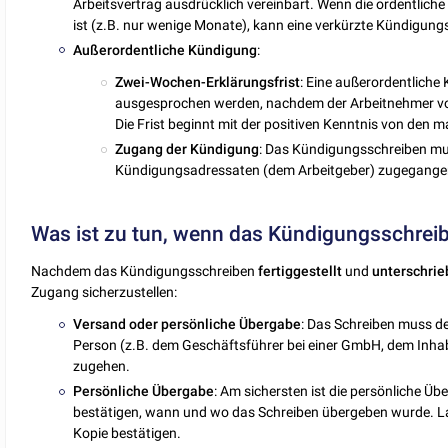
Arbeitsvertrag ausdrücklich vereinbart. Wenn die ordentlich
ist (z.B. nur wenige Monate), kann eine verkürzte Kündigungs
Außerordentliche
Kündigung
:
Zwei-Wochen-Erklärungsfrist
: Eine außerordentlich
ausgesprochen werden, nachdem der Arbeitnehmer vo
Die Frist beginnt mit der positiven Kenntnis von den
Zugang der Kündigung
: Das Kündigungsschreiben mu
Kündigungsadressaten (dem Arbeitgeber) zugegangen
Was ist zu tun, wenn das Kündigungsschreibe
Nachdem das Kündigungsschreiben
fertiggestellt
und
unterschri
Zugang sicherzustellen:
Versand oder persönliche Übergabe
: Das Schreiben muss d
Person (z.B. dem Geschäftsführer bei einer GmbH, dem Inhab
zugehen.
Persönliche Übergabe
: Am sichersten ist die persönliche Ü
bestätigen, wann und wo das Schreiben übergeben wurde. Las
Kopie bestätigen.