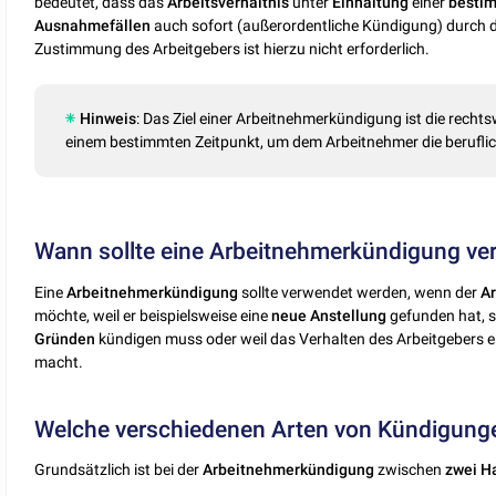
bedeutet, dass das
Arbeitsverhältnis
unter
Einhaltung
einer
besti
Ausnahmefällen
auch sofort (außerordentliche Kündigung) durch
Zustimmung des Arbeitgebers ist hierzu nicht erforderlich.
Hinweis
: Das Ziel einer Arbeitnehmerkündigung ist die rech
einem bestimmten Zeitpunkt, um dem Arbeitnehmer die beruflic
Wann sollte eine Arbeitnehmerkündigung v
Eine
Arbeitnehmerkündigung
sollte verwendet werden, wenn der
A
möchte, weil er beispielsweise eine
neue
Anstellung
gefunden hat, 
Gründen
kündigen muss oder weil das Verhalten des Arbeitgebers 
macht.
Welche verschiedenen Arten von Kündigunge
Grundsätzlich ist bei der
Arbeitnehmerkündigung
zwischen
zwei
H