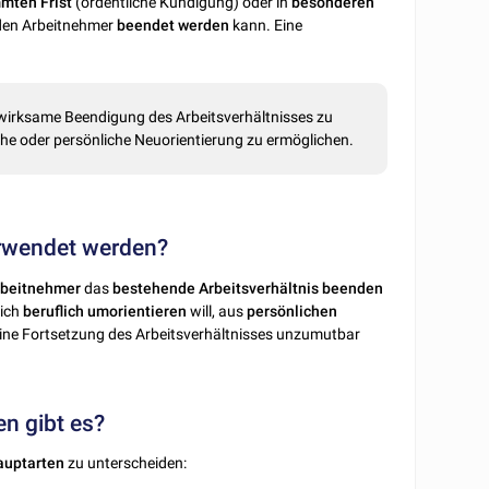
mmten
Frist
(ordentliche Kündigung) oder in
besonderen
 den Arbeitnehmer
beendet
werden
kann. Eine
tswirksame Beendigung des Arbeitsverhältnisses zu
he oder persönliche Neuorientierung zu ermöglichen.
erwendet werden?
rbeitnehmer
das
bestehende
Arbeitsverhältnis
beenden
sich
beruflich
umorientieren
will, aus
persönlichen
eine Fortsetzung des Arbeitsverhältnisses unzumutbar
n gibt es?
auptarten
zu unterscheiden: