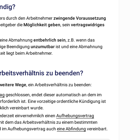
ndig?
ers durch den Arbeitnehmer
zwingende Voraussetzung
eitgeber die
Möglichkeit
geben
, sein
vertragswidriges
 eine Abmahnung
entbehrlich
sein
, z.B. wenn das
tige Beendigung
unzumutbar
ist und eine Abmahnung
eit liegt beim Arbeitnehmer.
Arbeitsverhältnis zu beenden?
weitere
Wege
, ein Arbeitsverhältnis zu beenden:
rag
geschlossen, endet dieser automatisch an dem im
rderlich ist. Eine vorzeitige ordentliche Kündigung ist
klich vereinbart wurde.
derzeit einvernehmlich einen
Aufhebungsvertrag
 mit dem das Arbeitsverhältnis zu einem bestimmten
rd im Aufhebungsvertrag auch
eine Abfindung
vereinbart.