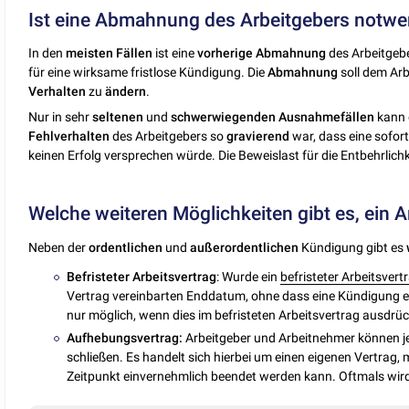
Ist eine Abmahnung des Arbeitgebers notwe
In den
meisten Fällen
ist eine
vorherige Abmahnung
des Arbeitgeb
für eine wirksame fristlose Kündigung. Die
Abmahnung
soll dem Arb
Verhalten
zu
ändern
.
Nur in sehr
seltenen
und
schwerwiegenden
Ausnahmefällen
kann
Fehlverhalten
des Arbeitgebers so
gravierend
war, dass eine sofor
keinen Erfolg versprechen würde. Die Beweislast für die Entbehrlichk
Welche weiteren Möglichkeiten gibt es, ein 
Neben der
ordentlichen
und
außerordentlichen
Kündigung gibt es
Befristeter Arbeitsvertrag
: Wurde ein
befristeter Arbeitsvert
Vertrag vereinbarten Enddatum, ohne dass eine Kündigung erfo
nur möglich, wenn dies im befristeten Arbeitsvertrag ausdrüc
Aufhebungsvertrag:
Arbeitgeber und Arbeitnehmer können je
schließen. Es handelt sich hierbei um einen eigenen Vertrag,
Zeitpunkt einvernehmlich beendet werden kann. Oftmals wi