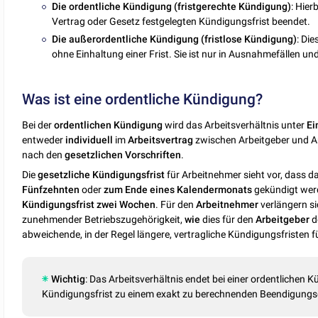
Die ordentliche Kündigung (fristgerechte Kündigung)
: Hier
Vertrag oder Gesetz festgelegten Kündigungsfrist beendet.
Die außerordentliche Kündigung (fristlose Kündigung)
: Di
ohne Einhaltung einer Frist. Sie ist nur in Ausnahmefällen un
Was ist eine ordentliche Kündigung?
Bei der
ordentlichen
Kündigung
wird das Arbeitsverhältnis unter
Ei
entweder
individuell
im
Arbeitsvertrag
zwischen Arbeitgeber und 
nach den
gesetzlichen
Vorschriften
.
Die
gesetzliche
Kündigungsfrist
für Arbeitnehmer sieht vor, dass da
Fünfzehnten
oder
zum Ende eines Kalendermonats
gekündigt wer
Kündigungsfrist
zwei
Wochen
. Für den
Arbeitnehmer
verlängern si
zunehmender Betriebszugehörigkeit,
wie
dies für den
Arbeitgeber
d
abweichende, in der Regel längere, vertragliche Kündigungsfristen f
Wichtig
: Das Arbeitsverhältnis endet bei einer ordentlichen 
Kündigungsfrist zu einem exakt zu berechnenden Beendigung