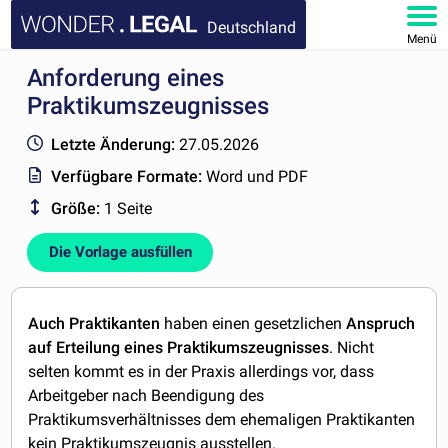
Deutschland
Menü
Anforderung eines
HOMEPAGE
Praktikumszeugnisses
DOKUMENTE
Letzte Änderung:
27.05.2026
Verfügbare Formate:
Word und PDF
FAQ
Größe:
1 Seite
KONTAKT
Die Vorlage ausfüllen
MEIN KONTO
Auch Praktikanten
haben einen gesetzlichen
Anspruch
auf Erteilung eines
Praktikumszeugnisses
. Nicht
selten kommt es in der Praxis allerdings vor, dass
Arbeitgeber nach Beendigung des
Praktikumsverhältnisses dem ehemaligen Praktikanten
kein Praktikumszeugnis ausstellen.