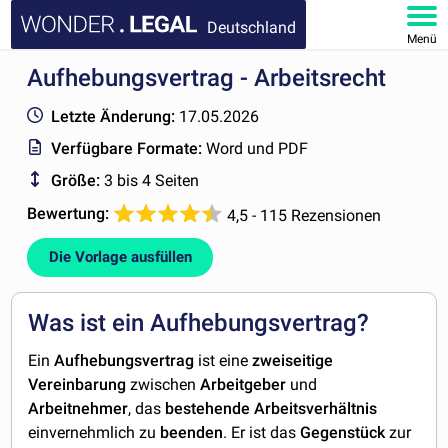
Deutschland
Menü
Aufhebungsvertrag - Arbeitsrecht
HOMEPAGE
Letzte Änderung:
17.05.2026
DOKUMENTE
Verfügbare Formate:
Word und PDF
Größe:
3 bis 4 Seiten
FAQ
Bewertung:
4,5 - 115 Rezensionen
KONTAKT
Die Vorlage ausfüllen
MEIN KONTO
Was ist ein Aufhebungsvertrag?
Ein
Aufhebungsvertrag
ist eine
zweiseitige
Vereinbarung
zwischen
Arbeitgeber
und
Arbeitnehmer
, das
bestehende
Arbeitsverhältnis
einvernehmlich zu
beenden
. Er ist das
Gegenstück
zur