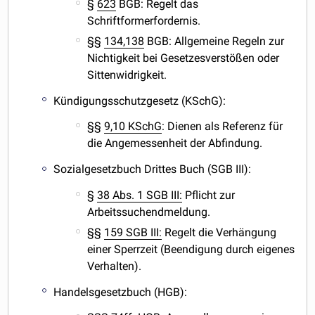
§
623
BGB: Regelt das
Schriftformerfordernis.
§§
134,138
BGB: Allgemeine Regeln zur
Nichtigkeit bei Gesetzesverstößen oder
Sittenwidrigkeit.
Kündigungsschutzgesetz (KSchG):
§§
9,10 KSchG
: Dienen als Referenz für
die Angemessenheit der Abfindung.
Sozialgesetzbuch Drittes Buch (SGB III):
§
38 Abs. 1 SGB III:
Pflicht zur
Arbeitssuchendmeldung.
§§
159 SGB III:
Regelt die Verhängung
einer Sperrzeit (Beendigung durch eigenes
Verhalten).
Handelsgesetzbuch (HGB):