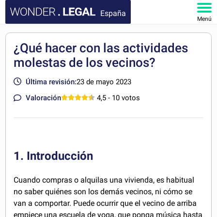
España
Menú
INICIO
¿Qué hacer con las actividades
molestas de los vecinos?
DOCUMENTOS
Última revisión:
23 de mayo 2023
FAQ
Valoración
4,5
- 10 votos
MI CUENTA
1. Introducción
Cuando compras o alquilas una vivienda, es habitual
no saber quiénes son los demás vecinos, ni cómo se
van a comportar. Puede ocurrir que el vecino de arriba
empiece una escuela de yoga, que ponga música hasta