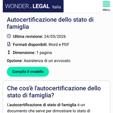
Italia
Menu
Autocertificazione dello stato di
HOMEPAGE
famiglia
DOCUMENTI
Ultima revisione:
24/05/2026
Formati disponibili:
Word e PDF
FAQ
Dimensione:
1 pagina
IL MIO ACCOUNT
Opzione:
Assistenza di un avvocato
Compila il modello
Che cos'è l'autocertificazione dello
stato di famiglia?
L'
autocertificazione di stato di famiglia
è un
documento che serve per dimostrare lo stato di