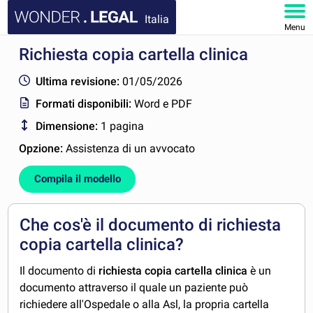
Italia
Menu
Richiesta copia cartella clinica
HOMEPAGE
Ultima revisione:
01/05/2026
DOCUMENTI
Formati disponibili:
Word e PDF
Dimensione:
1 pagina
FAQ
Opzione:
Assistenza di un avvocato
IL MIO ACCOUNT
Compila il modello
Che cos'è il documento di richiesta
copia cartella clinica?
Il documento di
richiesta copia cartella clinica
è un
documento attraverso il quale un paziente può
richiedere all'Ospedale o alla Asl, la propria cartella