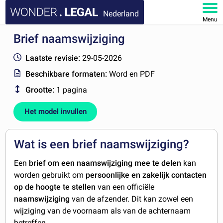
Nederland
Menu
Brief naamswijziging
HOME
Laatste revisie:
29-05-2026
DOCUMENTEN
Beschikbare formaten:
Word en PDF
Grootte:
1 pagina
FAQ
Het model invullen
MIJN ACCOUNT
Wat is een brief naamswijziging?
Een
brief om een naamswijziging mee te delen
kan
worden gebruikt om
persoonlijke en zakelijk contacten
op de hoogte te stellen
van een officiële
naamswijziging
van de afzender. Dit kan zowel een
wijziging van de voornaam als van de achternaam
betreffen.