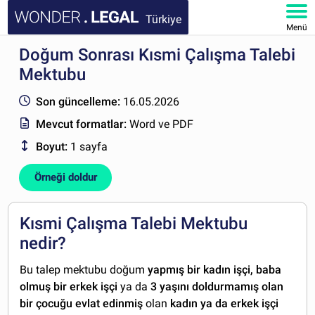
Türkiye
Menü
Doğum Sonrası Kısmi Çalışma Talebi
ANA SAYFA
Mektubu
BELGELER
Son güncelleme:
16.05.2026
Mevcut formatlar:
Word ve PDF
SSS
Boyut:
1 sayfa
HESABIM
Örneği doldur
Kısmi Çalışma Talebi Mektubu
nedir?
Bu talep mektubu doğum
yapmış bir kadın işçi, baba
olmuş bir erkek işçi
ya da
3 yaşını doldurmamış olan
bir çocuğu evlat edinmiş
olan
kadın ya da erkek işçi