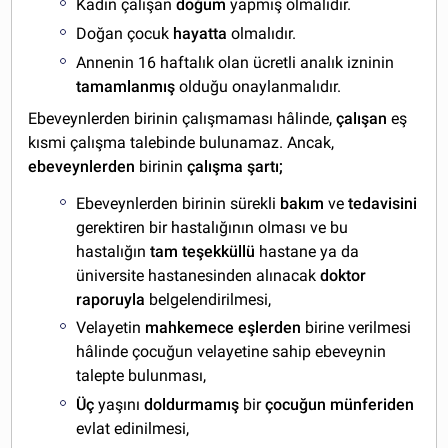
Kadın çalışan
doğum
yapmış olmalıdır.
Doğan çocuk
hayatta
olmalıdır.
Annenin 16 haftalık olan ücretli analık izninin
tamamlanmış
olduğu onaylanmalıdır.
Ebeveynlerden birinin çalışmaması hâlinde,
çalışan
eş
kısmi çalışma talebinde bulunamaz. Ancak,
ebeveynlerden
birinin
çalışma şartı;
Ebeveynlerden birinin sürekli
bakım
ve
tedavisini
gerektiren bir hastalığının olması ve bu
hastalığın
tam
teşekküllü
hastane ya da
üniversite hastanesinden alınacak
doktor
raporuyla
belgelendirilmesi,
Velayetin
mahkemece eşlerden
birine verilmesi
hâlinde çocuğun velayetine sahip ebeveynin
talepte bulunması,
Üç
yaşını
doldurmamış
bir
çocuğun münferiden
evlat edinilmesi,