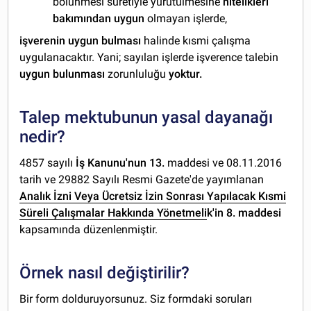
bölünmesi suretiyle yürütülmesine
nitelikleri
bakımından uygun
olmayan işlerde,
işverenin uygun bulması
halinde kısmi çalışma
uygulanacaktır. Yani; sayılan işlerde işverence talebin
uygun bulunması
zorunluluğu
yoktur.
Talep mektubunun yasal dayanağı
nedir?
4857 sayılı
İş Kanunu'nun 13.
maddesi ve 08.11.2016
tarih ve 29882 Sayılı Resmi Gazete'de yayımlanan
Analık İzni Veya Ücretsiz İzin Sonrası Yapılacak Kısmi
Süreli Çalışmalar Hakkında Yönetmeli
k'in 8. maddesi
kapsamında düzenlenmiştir.
Örnek nasıl değiştirilir?
Bir form dolduruyorsunuz. Siz formdaki soruları