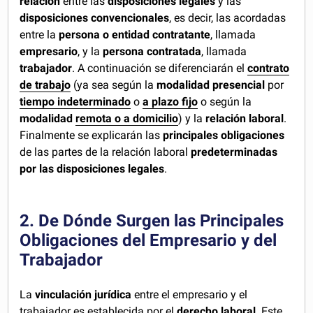
relación
entre las
disposiciones legales
y las
disposiciones convencionales
, es decir, las acordadas
entre la
persona o entidad contratante
, llamada
empresario
, y la
persona contratada
, llamada
trabajador
. A continuación se diferenciarán el
contrato
de trabajo
(ya sea según la
modalidad presencial
por
tiempo indeterminado
o
a plazo fijo
o según la
modalidad
remota o a domicilio
) y la
relación laboral
.
Finalmente se explicarán las
principales obligaciones
de las partes de la relación laboral
predeterminadas
por las disposiciones legales
.
2. De Dónde Surgen las Principales
Obligaciones del Empresario y del
Trabajador
La
vinculación jurídica
entre el empresario y el
trabajador es establecida por el
derecho laboral
. Este