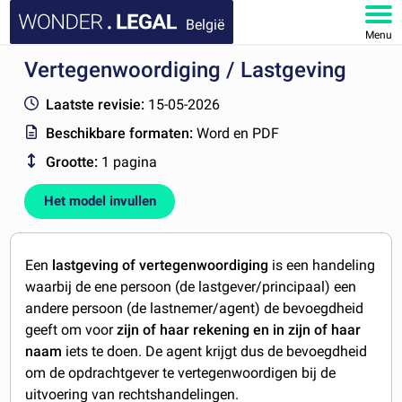
België
Menu
Vertegenwoordiging / Lastgeving
HOME
Laatste revisie:
15-05-2026
DOCUMENTEN
Beschikbare formaten:
Word en PDF
Grootte:
1 pagina
FAQ
Het model invullen
MIJN ACCOUNT
Een
lastgeving of vertegenwoordiging
is een handeling
waarbij de ene persoon (de lastgever/principaal) een
andere persoon (de lastnemer/agent) de bevoegdheid
geeft om voor
zijn of haar rekening en in zijn of haar
naam
iets te doen. De agent krijgt dus de bevoegdheid
om de opdrachtgever te vertegenwoordigen bij de
uitvoering van rechtshandelingen.