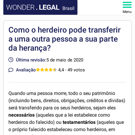
Brasil
Menu
HOME
Como o herdeiro pode transferir
a uma outra pessoa a sua parte
DOCUMENTOS
da herança?
FAQ
Última revisão:
5 de maio de 2020
MINHA CONTA
Avaliação
4,4
- 49 votos
Quando uma pessoa morre, todo o seu patrimônio
(incluindo bens, direitos, obrigações, créditos e dívidas)
será transferido para os seus herdeiros, sejam eles
necessários
(aqueles que a lei estabelece como
herdeiros do falecido) ou
testamentários
(aqueles que
o próprio falecido estabeleceu como herdeiros, em