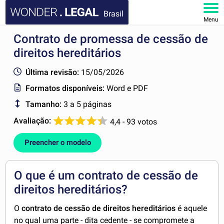
Brasil
Menu
Contrato de promessa de cessão de
HOME
direitos hereditários
DOCUMENTOS
Última revisão:
15/05/2026
Formatos disponíveis:
Word e PDF
FAQ
Tamanho:
3 a 5 páginas
MINHA CONTA
Avaliação:
4,4 - 93 votos
Preencher o modelo
O que é um contrato de cessão de
direitos hereditários?
O
contrato de cessão de direitos hereditários
é aquele
no qual uma parte - dita cedente - se compromete a