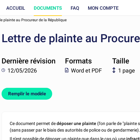
ACCUEIL
DOCUMENTS
FAQ
MON COMPTE
de plainte au Procureur de la République
Lettre de plainte au Procur
Dernière révision
Formats
Taille
12/05/2026
Word et PDF
1 page
Remplir le modèle
Ce document permet de
déposer une plainte
(l'on parle de "plainte
(sans passer par le biais des autorités de police ou de gendarmerie)
Il n'est possible de déposer un plainte que dans le cas où une
infract