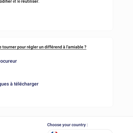
odifier
et le
réutiliser
.
se tourner pour régler un différend à l'amiable ?
rocureur
ques à télécharger
Choose your country :