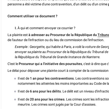
personne a été victime d'une contravention, d'un délit ou d'un crime
p
Comment utiliser ce document ?
I.
À qui et comment envoyer ce courrier ?
La plainte est
à adresser au Procureur de la République du
Tribun
de l'auteur de l'infraction ou du lieu de commission de l'infraction.
Exemple : Georgette, qui habite à Paris, a volé la voiture de Geor
envoyer sa plainte au Procureur de la République du Tribunal d
la République du Tribunal de Grande Instance de Nanterre.
C'est le
Procureur qui a l'initiative des poursuites
, c'est-à-dire que c
Le délai pour déposer une plainte court à compter de la commission de 
Il est de
1 an pour les contraventions
. Les contraventions so
notamment les atteintes les moins importantes au Code de la rou
Il est de
6 ans pour les
délits
. Le délit est un niveau d'infract
Il est de
20 ans pour les crimes
. Les crimes sont les infractio
meurtre. Les crimes sont jugés par la Cour d'assises.