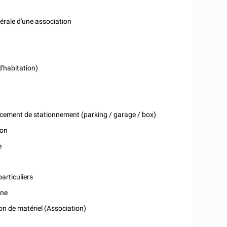
)
érale d'une association
d'habitation)
acement de stationnement (parking / garage / box)
ion
e
particuliers
nne
on de matériel (Association)