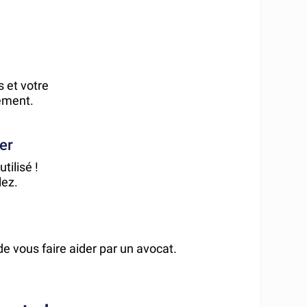
 et votre
ement.
er
tilisé !
lez.
de vous faire aider par un avocat.