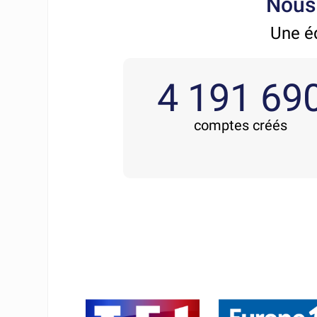
Nous 
Une éq
4 191 69
comptes créés