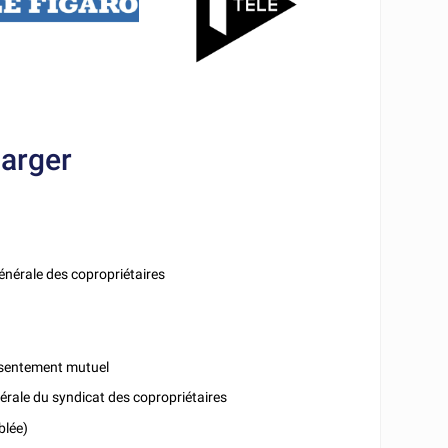
arger
énérale des copropriétaires
nsentement mutuel
rale du syndicat des copropriétaires
blée)