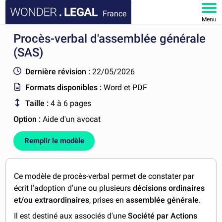
France
Menu
Procès-verbal d'assemblée générale
ACCUEIL
(SAS)
DOCUMENTS
Dernière révision :
22/05/2026
Formats disponibles :
Word et PDF
FAQ
Taille :
4 à 6 pages
MON COMPTE
Option :
Aide d'un avocat
Remplir le modèle
Ce modèle de procès-verbal permet de constater par
écrit l'adoption d'une ou plusieurs
décisions ordinaires
et/ou extraordinaires
, prises en
assemblée générale
.
Il est destiné aux associés d'une
Société par Actions