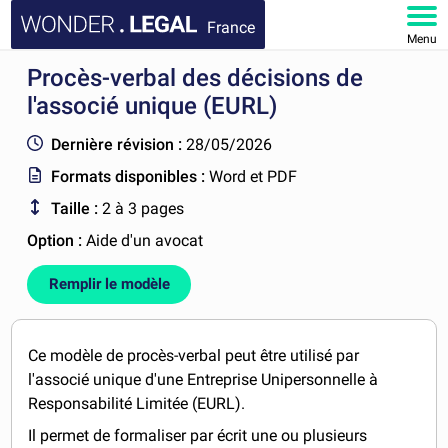
France
Menu
Procès-verbal des décisions de
ACCUEIL
l'associé unique (EURL)
DOCUMENTS
Dernière révision :
28/05/2026
Formats disponibles :
Word et PDF
FAQ
Taille :
2 à 3 pages
MON COMPTE
Option :
Aide d'un avocat
Remplir le modèle
Ce modèle de procès-verbal peut être utilisé par
l'associé unique d'une Entreprise Unipersonnelle à
Responsabilité Limitée (EURL).
Il permet de formaliser par écrit une ou plusieurs