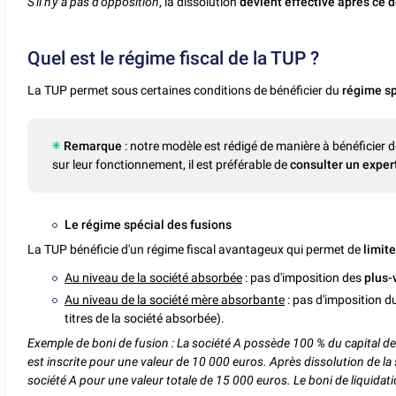
S'il n'y a pas d'opposition
, la dissolution
devient effective après ce d
Quel est le régime fiscal de la TUP ?
La TUP permet sous certaines conditions de bénéficier du
régime sp
Remarque
: notre modèle est rédigé de manière à bénéficier
sur leur fonctionnement, il est préférable de
consulter un expe
Le régime spécial des fusions
La TUP bénéficie d'un régime fiscal avantageux qui permet de
limite
Au niveau de la société absorbée
: pas d'imposition des
plus-
Au niveau de la société mère absorbante
: pas d'imposition d
titres de la société absorbée).
Exemple de boni de fusion : La société A possède 100 % du capital de l
est inscrite pour une valeur de 10 000 euros. Après dissolution de la 
société A pour une valeur totale de 15 000 euros. Le boni de liquidat