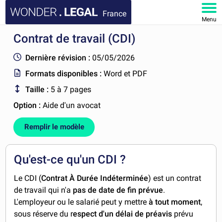
France
Menu
Contrat de travail (CDI)
ACCUEIL
Dernière révision :
05/05/2026
DOCUMENTS
Formats disponibles :
Word et PDF
Taille :
5 à 7 pages
FAQ
Option :
Aide d'un avocat
MON COMPTE
Remplir le modèle
Qu'est-ce qu'un CDI ?
Le CDI (
Contrat À Durée Indéterminée
) est un contrat
de travail qui n'a
pas de date de fin prévue
.
L'employeur ou le salarié peut y mettre
à tout moment
,
sous réserve du r
espect d'un délai de préavis
prévu