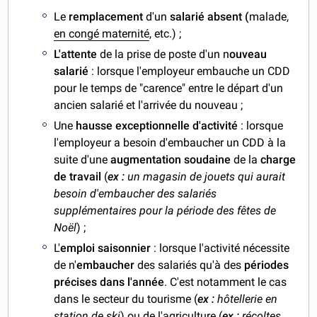
Le
remplacement
d'un
salarié absent (
malade,
en congé maternité
, etc.) ;
L'attente
de la prise de poste d'un n
ouveau
salarié
: lorsque l'employeur embauche un CDD
pour le temps de "carence" entre le départ d'un
ancien salarié et l'arrivée du nouveau ;
Une
hausse exceptionnelle d'activité
: lorsque
l'employeur a besoin d'embaucher un CDD à la
suite d'une
augmentation soudaine
de la
charge
de travail
(
ex :
un magasin de jouets qui aurait
besoin d'embaucher des salariés
supplémentaires pour la période des fêtes de
Noël
) ;
L'
emploi saisonnier
: lorsque l'activité nécessite
de n'
embaucher
des salariés qu'à des
périodes
précises dans l'année
. C'est notamment le cas
dans le secteur du tourisme (
ex :
hôtellerie en
station de ski
) ou de l'agriculture (
ex :
récoltes