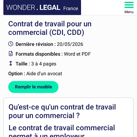
France
Menu
Contrat de travail pour un
ACCUEIL
commercial (CDI, CDD)
DOCUMENTS
Dernière révision :
20/05/2026
Formats disponibles :
Word et PDF
FAQ
Taille :
3 à 4 pages
MON COMPTE
Option :
Aide d'un avocat
Remplir le modèle
Qu'est-ce qu'un contrat de travail
pour un commercial ?
Le
contrat de travail commercial
permet à un employeur