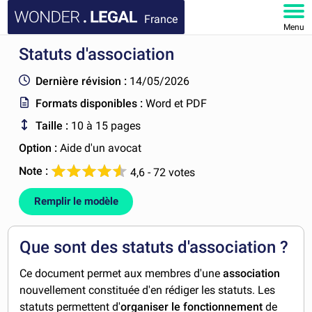
France
Menu
Statuts d'association
ACCUEIL
Dernière révision :
14/05/2026
DOCUMENTS
Formats disponibles :
Word et PDF
Taille :
10 à 15 pages
FAQ
Option :
Aide d'un avocat
MON COMPTE
Note :
4,6 - 72 votes
Remplir le modèle
Que sont des statuts d'association ?
Ce document permet aux membres d'une
association
nouvellement constituée d'en rédiger les statuts. Les
statuts permettent d'
organiser le fonctionnement
de