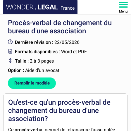
France
Menu
Procès-verbal de changement du
ACCUEIL
bureau d'une association
DOCUMENTS
Dernière révision :
22/05/2026
Formats disponibles :
Word et PDF
FAQ
Taille :
2 à 3 pages
MON COMPTE
Option :
Aide d'un avocat
Remplir le modèle
Qu'est-ce qu'un procès-verbal de
changement du bureau d'une
association?
Ce
procès-verbal
permet de retranscrire l'assemblée