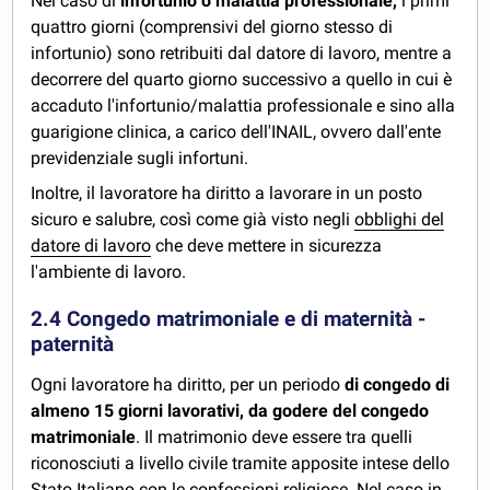
Nel caso di
infortunio o malattia professionale,
i primi
quattro giorni (comprensivi del giorno stesso di
infortunio) sono retribuiti dal datore di lavoro, mentre a
decorrere del quarto giorno successivo a quello in cui è
accaduto l'infortunio/malattia professionale e sino alla
guarigione clinica, a carico dell'INAIL, ovvero dall'ente
previdenziale sugli infortuni.
Inoltre, il lavoratore ha diritto a lavorare in un posto
sicuro e salubre, così come già visto negli
obblighi del
datore di lavoro
che deve mettere in sicurezza
l'ambiente di lavoro.
2.4 Congedo matrimoniale e di maternità -
paternità
Ogni lavoratore ha diritto, per un periodo
di congedo di
almeno 15 giorni lavorativi, da godere del congedo
matrimoniale
. Il matrimonio deve essere tra quelli
riconosciuti a livello civile tramite apposite intese dello
Stato Italiano con le confessioni religiose. Nel caso in