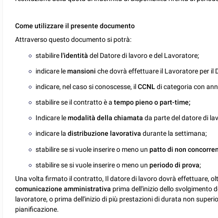
Come utilizzare il presente documento
Attraverso questo documento si potrà:
stabilire
l'identità
del Datore di lavoro e del Lavoratore;
indicare le
mansioni
che dovrà effettuare il Lavoratore per il 
indicare, nel caso si conoscesse, il
CCNL
di categoria con anne
stabilire se il contratto è a
tempo pieno o part-time;
Indicare le
modalità della chiamata
da parte del datore di la
indicare la
distribuzione lavorativa
durante la settimana;
stabilire se si vuole inserire o meno un
patto di non concorre
stabilire se si vuole inserire o meno un
periodo di prova
;
Una volta firmato il contratto, Il datore di lavoro dovrà effettuare, 
comunicazione amministrativa
prima dell'inizio dello svolgimento 
lavoratore, o prima dell'inizio di più prestazioni di durata non superio
pianificazione.