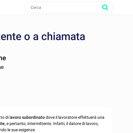
ttente o a chiamata
ne
ne
to di l
avoro subordinato
dove il lavoratore effettuerà una
le,
e pertanto, intermittente. Infatti, il datore di lavoro,
ondo le sue esigenze.