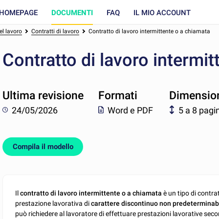
HOMEPAGE
DOCUMENTI
FAQ
IL MIO ACCOUNT
el lavoro
Contratti di lavoro
Contratto di lavoro intermittente o a chiamata
Contratto di lavoro intermi
Ultima revisione
Formati
Dimensio
24/05/2026
Word e PDF
5 a 8 pagi
Compila il modello
Il
contratto di lavoro intermittente o a chiamata
è un tipo di contrat
prestazione lavorativa di
carattere discontinuo non predeterminabi
può richiedere al lavoratore di effettuare prestazioni lavorative sec