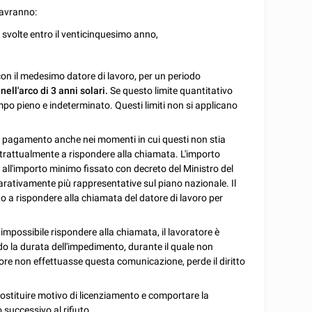
 avranno:
o svolte entro il venticinquesimo anno,
on il medesimo datore di lavoro, per un periodo
nell'arco di 3 anni solari.
Se questo limite quantitativo
mpo pieno e indeterminato. Questi limiti non si applicano
 pagamento anche nei momenti in cui questi non stia
ontrattualmente a rispondere alla chiamata. L'importo
re all'importo minimo fissato con decreto del Ministro del
mparativamente più rappresentative sul piano nazionale. Il
to a rispondere alla chiamata del datore di lavoro per
impossibile rispondere alla chiamata, il lavoratore è
o la durata dell'impedimento, durante il quale non
oratore non effettuasse questa comunicazione, perde il diritto
ò costituire motivo di licenziamento e comportare la
o successivo al rifiuto.