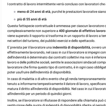
l contratto di lavoro intermittente verrà concluso con lavoratori che
meno di 24 anni di età
, purché le prestazioni lavorative sian
più di 55 anni di età
Questa fattispecie contrattuale è ammessa per ciascun lavoratore c
complessivamente non superiore a
400 giornate di effettivo lavoro 
viene superato il rapporto si trasforma in un rapporto di lavoro a te
nei settori del turismo, dei pubblici esercizi e dello spettacolo.
E`prevista per il lavoratore una
indennità di disponibilità,
ovvero un
effettivamente lavorando, nel caso in cui il lavoratore si impegni c
dell'indennità è determinato dai contratti collettivi ma non è inferio
lavoro e delle politiche sociali, sentite le associazioni sindacali co
lavoratore che firma questo tipo di contratto, è in ogni caso obbliga
poter usufruire dell'indennità di disponibilità.
In caso di malattia o di altro evento che gli renda temporaneamente 
tenuto a informarne tempestivamente il datore di lavoro, specificand
matura il diritto all'indennità di disponibilità. Nel caso in cui il lav
all'indennità per un periodo di quindici giorni.
Inoltre, se il lavoratore si rifiutasse di rispondere alla chiamata pu
restituzione della quota di indennità di disponibilità riferita al period