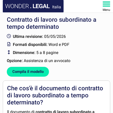
Italia
Menu
Contratto di lavoro subordinato a
HOMEPAGE
tempo determinato
DOCUMENTI
Ultima revisione:
05/05/2026
Formati disponibili:
Word e PDF
FAQ
Dimensione:
5 a 8 pagine
IL MIO ACCOUNT
Opzione:
Assistenza di un avvocato
Compila il modello
Che cos'è il documento di contratto
di lavoro subordinato a tempo
determinato?
ll documento di
contratto di lavoro subordinato a