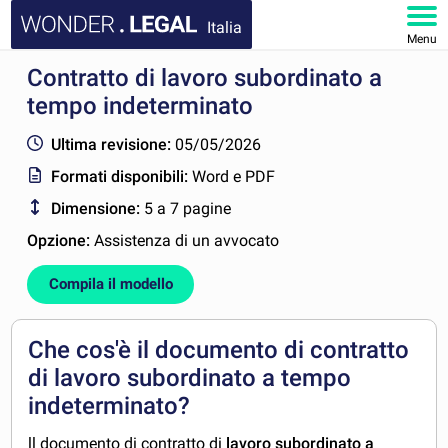
Italia
Menu
Contratto di lavoro subordinato a
HOMEPAGE
tempo indeterminato
DOCUMENTI
Ultima revisione:
05/05/2026
Formati disponibili:
Word e PDF
FAQ
Dimensione:
5 a 7 pagine
IL MIO ACCOUNT
Opzione:
Assistenza di un avvocato
Compila il modello
Che cos'è il documento di contratto
di lavoro subordinato a tempo
indeterminato?
ll documento di contratto di
lavoro subordinato a