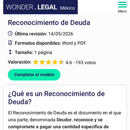
México
Menú
Reconocimiento de Deuda
INICIO
Última revisión:
14/05/2026
DOCUMENTOS
Formatos disponibles:
Word y PDF
Tamaño:
1 página
FAQ
Valoración:
4.6 - 193 votos
MI CUENTA
Completar el modelo
¿Qué es un Reconocimiento de
Deuda?
El Reconocimiento de Deuda es el documento en el que
una parte, denominada
Deudor
,
reconoce y se
compromete a pagar una cantidad específica de