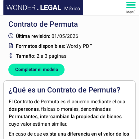
México
Menú
Contrato de Permuta
INICIO
Última revisión:
01/05/2026
DOCUMENTOS
Formatos disponibles:
Word y PDF
Tamaño:
2 a 3 páginas
FAQ
Completar el modelo
MI CUENTA
¿Qué es un Contrato de Permuta?
El Contrato de Permuta es el acuerdo mediante el cual
dos personas
, físicas o morales, denominadas
Permutantes, intercambian
la propiedad de bienes
cuyo valor estiman similar.
En caso de que
exista una diferencia en el valor de los