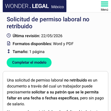
México
Menú
Solicitud de permiso laboral no
INICIO
retribuido
DOCUMENTOS
Última revisión:
22/05/2026
Formatos disponibles:
Word y PDF
FAQ
Tamaño:
1 página
MI CUENTA
Completar el modelo
Una solicitud de permiso laboral
no retribuido
es un
documento a través del cual un trabajador puede
precisamente
solicitar a su patrón que se le permita
faltar en una fecha o fechas específicas
, pero sin pago
de salario.