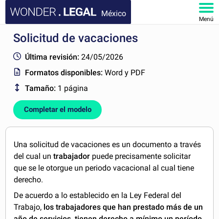
México
Menú
Solicitud de vacaciones
INICIO
Última revisión:
24/05/2026
DOCUMENTOS
Formatos disponibles:
Word y PDF
Tamaño:
1 página
FAQ
Completar el modelo
MI CUENTA
Una solicitud de vacaciones es un documento a través
del cual un
trabajador
puede precisamente solicitar
que se le otorgue un periodo vacacional al cual tiene
derecho.
De acuerdo a lo establecido en la Ley Federal del
Trabajo,
los trabajadores que han prestado más de un
año de servicios, tienen derecho a mínimo un período