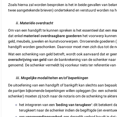
Zoals hierna zal worden besproken is het in beide gevallen van bel
twee aangetekende brieven) ondertekend en verstuurd worden na het
ii. Materiële overdracht
Om van een handgift te kunnen spreken is het essentieel dat een
ma
dat enkel
materieel overdraagbare goederen
het voorwerp kunnen 
geld, meubels, juwelen en kunstvoorwerpen. Onroerende goederen (bv
handgift worden geschonken. Daarvoor moet men zich dus tot de n
Wat een schenking van geld betreft, wordt ook aanvaard dat er gee
overschrijving van geld
van de bankrekening van de schenker naar d
genoemd. De schenker vermeldt bij voorkeur niets ter referentie van de 
iii. Mogelijke modaliteiten en/of beperkingen
De uitoefening van een handgift of bankgift kan slechts aan bepaal
de partijen bijkomende beperkingen willen opleggen (bv. een schen
schenker) moeten zij toch naar de notaris om de schenking te akteren
het integreren van een '
beding van terugkeer
': dit betekent
terugkeert naar de schenker indien de begiftigde (en eventueel
een
vervreemdingsverbod
: een dergelijk verbod houdt in dat