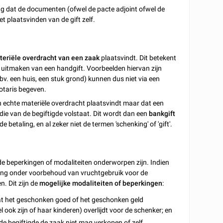
ang dat de documenten (ofwel de pacte adjoint ofwel de
 plaatsvinden van de gift zelf.
teriële overdracht van een zaak
plaatsvindt. Dit betekent
uitmaken van een handgift. Voorbeelden hiervan zijn
. een huis, een stuk grond) kunnen dus niet via een
otaris begeven.
n echte materiële overdracht plaatsvindt maar dat een
ie van de begiftigde volstaat. Dit wordt dan een
bankgift
betaling, en al zeker niet de termen 'schenking' of 'gift'.
de beperkingen of modaliteiten onderworpen zijn. Indien
king onder voorbehoud van vruchtgebruik voor de
. Dit zijn de
mogelijke modaliteiten of beperkingen
:
 dat het geschonken goed of het geschonken geld
 ook zijn of haar kinderen) overlijdt voor de schenker; en
 de begiftigde de zaak niet mag verkopen of zelf