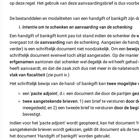
op deze regel. Het gebruik van deze aanvaardingsbrief is dus voor
De bestanddelen en modaliteiten van een handgift of bankgift zijn d
i. Intentie om te schenken en aanvaarding van de schenking
Een handgift of bankgift komt pas tot stand indien de schenker de
w
overgaat tot de
aanvaarding
van de schenking. Aangezien de handgif
verder) is een schriftelijk document niet noodzakelijk. Om een
bewij
schriftelijk document evenwel toch altijd aangeraden. Op die manier
erfgenamen
aantonen dat schenker wel degelijk de wil heeft gehad
heeft aanvaardt, en dat die zaak zich dus niet meer in de nalatensc
vlak van fiscaliteit
(zie punt iv.)
Het schriftelijk bewijs van de hand- of bankgift kan
twee mogelijke
een '
pacte adjoint
', d.i. een document die door de partijen
gez
twee aangetekende brieven
: 1) een brief te versturen
door d
meegedeeld; en 2) een tweede brief te versturen
door de begi
bevestigt.
Indien voor het 'pacte adjoint' wordt geopteerd, kan het document 'H
aangetekende brieven wordt gekozen, geldt dit document als de twe
het document 'Handgift of bankgift' worden gebruikt.