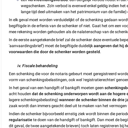
wegschenken. Zo'n verbod is evenwel enkel geldig indien het e
lange tijd deel uitmaken van het patrimonium van de familie) en
In elk geval moet worden verduidelijkt of de schenking gedaan word
begiftigde in de erfenis van de schenker of niet. Gaat het om een vo
mee rekening worden gehouden als de nalatenschap van de schenke
In de eerste aangetekende brief zal de schenker deze eventuele be
'aanvaardingsbrief') moet de begiftigde duidelijk
aangeven dat hij d
voorwaarden die door de schenker worden gesteld
.
iv. Fiscale behandeling
Een schenking die voor de notaris gebeurt moet geregistreerd word
vorm van schenkingsbelastingen, ook wel 'registratierechten' geno
In het geval van een handgift of bankgift moeten geen
schenkingsb
acht houden
dat de schenking onderworpen wordt aan de hogere e
lagere schenkingsbelasting)
wanneer de schenker binnen de drie jar
zaak wordt dan immers geacht deel uit te maken van het vermogen 
Indien de schenker bijvoorbeeld ernstig ziek wordt binnen die periode 
regularisatie
te doen van de handgift of bankgift. Dan moet de beg
dit geval, de twee aangetekende brieven) toch laten registreren bij 