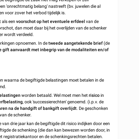
en 'onrechtmatig belang' nastreeft (bv. juwelen die al
 voor zover het verbod tijdelijk is.
t als een
voorschot op het eventuele erfdeel
van de
orschot, dan moet daar bij het overlijden van de schenker
r wordt verdeeld.
perkingen opnoemen. In de
tweede aangetekende brief
(de
e gift aanvaardt met inbegrip van de modaliteiten en/of
en waarna de begiftigde belastingen moet betalen in de
emd.
elastingen
worden betaald. Wel moet men het
risico
in
rfbelasting
, ook 'successierechten' genoemd. (i.p.v. de
en na de handgift of bankgift overlijdt
. De geschonken
van de schenker.
van drie jaar kan de begiftigde dit risico indijken door een
iftigde de schenking (die dan kan bewezen worden door, in
het registratiekantoor en de schenkingsrechten betalen.