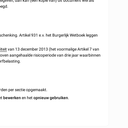
fgegeven, dan kan (een kopie van) dit document wel als
oegd.
schenking. Artikel 931 e.v. het Burgerlijk Wetboek leggen
teit
van 13 december 2013 (het voormalige Artikel 7 van
rboven aangehaalde risicoperiode van drie jaar waarbinnen
rfbelasting.
rden per sectie opgemaakt.
et
bewerken
en het
opnieuw gebruiken
.