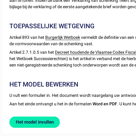
aan te tonen. Indien de bank een 'verklaring van schenking' heeft a
bijlage bij de verklaring of de eerste aangetekende brief worden gev
TOEPASSELIJKE WETGEVING
Artikel 893 van het
Burgerlijk Wetboek
vermeldt de definitie van een 
de vormvoorwaarden van de schenking vast.
Artikel 2.7.1.0.5 van het
Decreet houdende de Vlaamse Codex Fiscali
het Wetboek Successierechten) is het artikel in verband met de hie
een niet-geregistreerde schenking toch onderworpen wordt aan de e
HET MODEL BEWERKEN
U vult een formulier in. Het document wordt naargelang uw antwoo
Aan het einde ontvangt u het in de formaten
Word en PDF
. U kunt h
Het model invullen