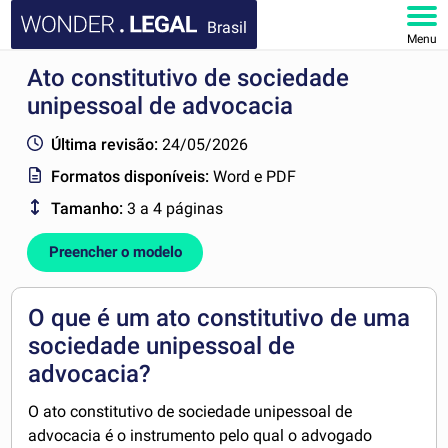
Brasil
Menu
Ato constitutivo de sociedade
HOME
unipessoal de advocacia
DOCUMENTOS
Última revisão:
24/05/2026
Formatos disponíveis:
Word e PDF
FAQ
Tamanho:
3 a 4 páginas
MINHA CONTA
Preencher o modelo
O que é um ato constitutivo de uma
sociedade unipessoal de
advocacia?
O ato constitutivo de sociedade unipessoal de
advocacia
é o instrumento pelo qual o advogado