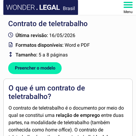
Brasil
Menu
Contrato de teletrabalho
HOME
Última revisão:
16/05/2026
DOCUMENTOS
Formatos disponíveis:
Word e PDF
Tamanho:
5 a 8 páginas
FAQ
Preencher o modelo
MINHA CONTA
O que é um contrato de
teletrabalho?
O contrato de teletrabalho é o documento por meio do
qual se constitui uma
relação de emprego
entre duas
partes, na modalidade de teletrabalho (também
conhecida como
home office
). O contrato de