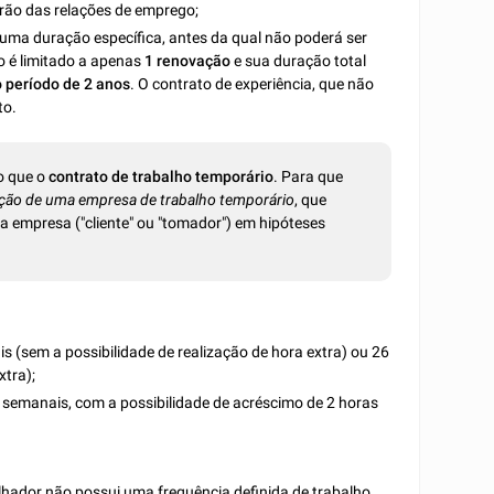
drão das relações de emprego;
 uma duração específica, antes da qual não poderá ser
o é limitado a apenas
1 renovação
e sua duração total
o período de 2 anos
. O contrato de experiência, que não
to.
 que o
contrato de trabalho temporário
. Para que
ção de uma empresa de trabalho temporário
, que
a empresa ("cliente" ou "tomador") em hipóteses
 (sem a possibilidade de realização de hora extra) ou 26
xtra);
as semanais, com a possibilidade de acréscimo de 2 horas
lhador não possui uma frequência definida de trabalho,