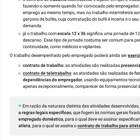
fazendo-o somente quando for convocado pelo empregador. A
emprego ao mesmo tempo, mas no trabalho intermitente som
garçons de bufês, cuja contratação do bufê é incerta e o s
demanda.
já o trabalho com
escala 12 x 36
significa uma jornada de 12
descanso. Esse tipo de jornada costuma ser comum para p
continuidade, como médicos e vigilantes.
O trabalho desempenhado pelo empregado poderá ainda ser
exerc
contrato de trabalho
: as atividades são realizadas
presenci
contrato de teletrabalho
: as atividades são realizadas de
fo
dependências do empregador
, usando equipamentos tecnol
apenas excepcionalmente, comparecer de forma presencial
Em razão da natureza distinta das atividades desenvolvidas,
a regras legais específicas
, que fogem às normas gerais fixad
empregado doméstico
, para o qual deve-se assinar especifi
atleta
, para o qual se assina o
contrato de trabalho para atleta