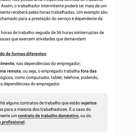
ssim, o trabalhador intermitente poderá ter mais de um
ente receberá pelas horas trabalhadas. Um exemplo são
eu chamado para a prestação do serviço é dependente da
 horas de trabalho seguida de 36 horas ininterruptas de
essoas que exercem atividades que demandam
ido de formas diferentes
:
almente
, nas dependências do empregador;
rma remota
, ou seja, o empregado trabalha
fora das
ógicos, como computador, tablet, telefone, podendo,
às dependências do empregador.
 há alguns contratos de trabalho que estão
sujeitos
as para a maioria dos trabalhadores. É o caso do
camente um
contrato de trabalho doméstico
, ou do
 profissional
.