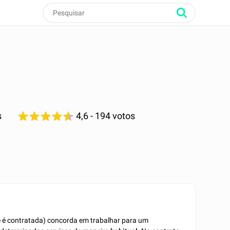
s
4,6
- 194 votos
e é contratada)
concorda em trabalhar para um