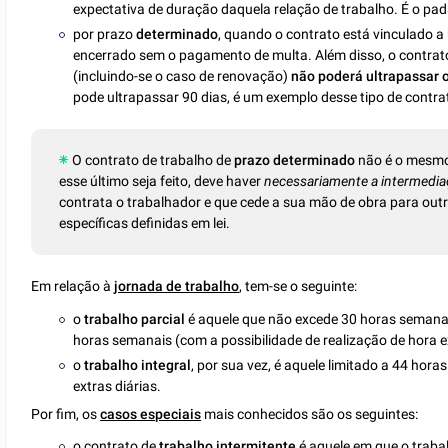
expectativa de duração daquela relação de trabalho. É o pa
por prazo
determinado
, quando o contrato está vinculado a
encerrado sem o pagamento de multa. Além disso, o contrat
(incluindo-se o caso de renovação)
não poderá ultrapassar 
pode ultrapassar 90 dias, é um exemplo desse tipo de contra
O contrato de trabalho de
prazo determinado
não é o mesmo
esse último seja feito, deve haver
necessariamente a intermedia
contrata o trabalhador e que cede a sua mão de obra para outr
específicas definidas em lei.
Em relação à
jornada de trabalho
, tem-se o seguinte:
o
trabalho parcial
é aquele que não excede 30 horas semanais
horas semanais (com a possibilidade de realização de hora e
o
trabalho integral
, por sua vez, é aquele limitado a 44 hor
extras diárias.
Por fim, os
casos especiais
mais conhecidos são os seguintes:
o contrato de
trabalho intermitente
é aquele em que o traba