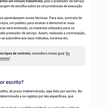
partes um vínculo trabalhista
, pois o prestador de serviço
 margem de escolha sobre as circunstâncias de execução
os aprendessem novas técnicas. Para isso, contrata de
viços, um padeiro para ensinar e demonstrar suas
rso será ensinado, os materiais utilizados para os
elo prestador de serviço. Assim, realizada a contratação,
o se subordine aos seus métodos, horários etc.
ois tipos de contrato
, consulte o nosso guia "
As
tônomo
".
or escrito?
balho, de prazo indeterminado, seja feito por escrito. No
determinado e os regidos por leis específicas, que
xclusividade e
confidencialidade
que só terão validade