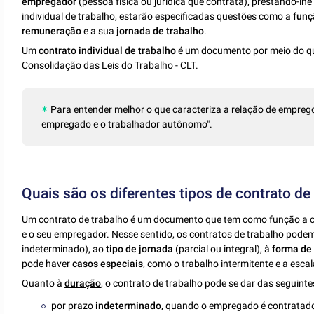
empregador
(pessoa física ou jurídica que contrata), prestando-l
individual de trabalho, estarão especificadas questões como a
funç
remuneração
e a sua
jornada de trabalho
.
Um
contrato individual de trabalho
é um documento por meio do qu
Consolidação das Leis do Trabalho - CLT.
Para entender melhor o que caracteriza a relação de emprego,
empregado e o trabalhador autônomo
".
Quais são os diferentes tipos de contrato de
Um contrato de trabalho é um documento que tem como função a 
e o seu empregador. Nesse sentido, os contratos de trabalho pode
indeterminado), ao
tipo de jornada
(parcial ou integral), à
forma de
pode haver
casos especiais
, como o trabalho intermitente e a escal
Quanto à
duração
, o contrato de trabalho pode se dar das seguint
por prazo
indeterminado
, quando o empregado é contratado