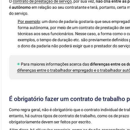
O
contrato de prestação de serviço
, por sua vez,
não cria entre as 
é
autônomo
em relação ao seu contratante e terá, portanto, certa
do serviço.
Por exemplo
: um dono de padaria gostaria que seus empregad
forma autônoma, por meio de um contrato de prestação de ser
técnicas aos seus funcionários. Nesse caso, a forma como o cu
exemplos, o tempo de duração etc. são previamente definidos p
o dono da padaria não poderá exigir que o prestador do serviç
Para maiores informações acerca das
diferenças entre os d
diferenças entre o trabalhador empregado e o trabalhador au
É obrigatório fazer um contrato de trabalho p
Como regra geral, não é obrigatório que o contrato individual de tra
entanto, há outros tipos de contrato de trabalho, como os de prazo 
obrigatoriamente devem ser feitos por escrito.
Além disso, há cláusulas especiais, como as de
não-concorrência
,
e