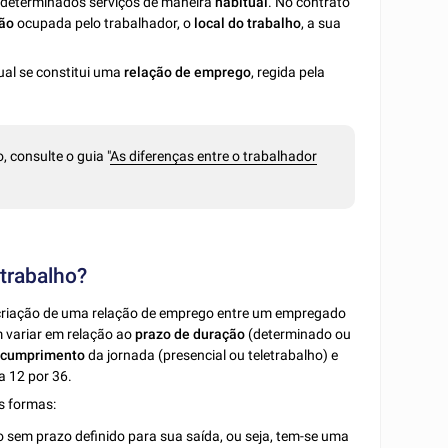
he determinados serviços de maneira
habitual
. No contrato
ão
ocupada pelo trabalhador, o
local do trabalho
, a sua
al se constitui uma
relação de emprego
, regida pela
 consulte o guia "
As diferenças entre o trabalhador
 trabalho?
criação de uma relação de emprego entre um empregado
m variar em relação ao
prazo de duração
(determinado ou
 cumprimento
da jornada (presencial ou teletrabalho) e
a 12 por 36.
es formas:
 sem prazo definido para sua saída, ou seja, tem-se uma