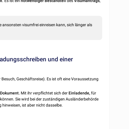
dt
. Es ist ein
notwendiger
Bestandteil
des
Visumantrags
,
ie ansonsten visumfrei einreisen kann, sich länger als
ladungsschreiben und einer
er Besuch, Geschäftsreise). Es ist oft eine Voraussetzung
 Dokument.
Mit ihr verpflichtet sich der
Einladende,
für
 können. Sie wird bei der zuständigen Ausländerbehörde
 hinweisen, ist aber nicht dasselbe.