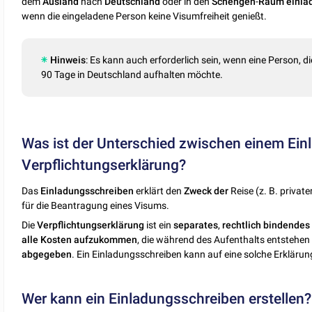
dem
Ausland
nach
Deutschland
oder in den
Schengen
-
Raum
einlä
wenn die eingeladene Person keine Visumfreiheit genießt.
Hinweis
: Es kann auch erforderlich sein, wenn eine Person, d
90 Tage in Deutschland aufhalten möchte.
Was ist der Unterschied zwischen einem Ein
Verpflichtungserklärung?
Das
Einladungsschreiben
erklärt den
Zweck
der
Reise (z. B. privat
für die Beantragung eines Visums.
Die
Verpflichtungserklärung
ist ein
separates
,
rechtlich
bindendes
alle
Kosten
aufzukommen
, die während des Aufenthalts entstehen
abgegeben
. Ein Einladungsschreiben kann auf eine solche Erklärung
Wer kann ein Einladungsschreiben erstellen?