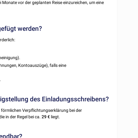
i Monate vor der geplanten Reise einzureichen, um eine
efügt werden?
rderlich:
heinigung).
hnungen, Kontoauszüge), falls eine
.
igstellung des Einladungsschreibens?
r förmlichen Verpflichtungserklärung bei der
ie in der Regel bei ca.
29 €
liegt.
endbar?