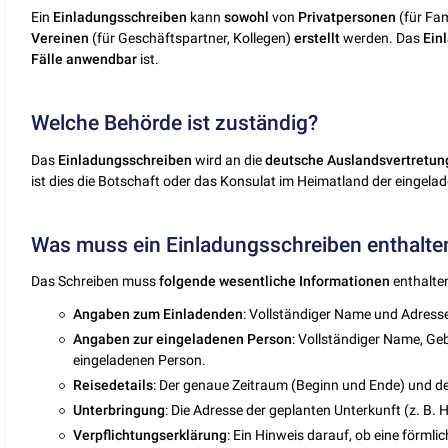
Ein
Einladungsschreiben
kann
sowohl
von
Privatpersonen
(für Fam
Vereinen
(für Geschäftspartner, Kollegen)
erstellt
werden. Das
Ein
Fälle
anwendbar
ist.
Welche Behörde ist zuständig?
Das
Einladungsschreiben
wird an die
deutsche
Auslandsvertretung
ist dies die Botschaft oder das Konsulat im Heimatland der eingela
Was muss ein Einladungsschreiben enthalte
Das Schreiben muss
folgende
wesentliche Informationen
enthalte
Angaben zum Einladenden
: Vollständiger Name und Adresse
Angaben zur eingeladenen Person
: Vollständiger Name, G
eingeladenen Person.
Reisedetails
: Der genaue Zeitraum (Beginn und Ende) und d
Unterbringung
: Die Adresse der geplanten Unterkunft (z. B
Verpflichtungserklärung
: Ein Hinweis darauf, ob eine förml